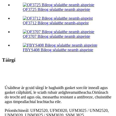
QF3725 Bileog séalaithe neamh aispeiste
QF3712 Bileog séalaithe neamh-aispeist
QF3707 Bileog séalaithe neamh aispeiste
FBYS408 Bileog séalaithe neamh aispeiste
Táirgí
Sraith séalaithe
Úsáidtear ár gcuid táirgí le haghaidh gasket sorcóir inneall agus
gasket cúlpháirtí, le sciath rubair ardghreamaitheacha.Oiriúnach
do teocht ard agus ola, measartha resistant a antifreeze, chuisnithe
agus timpeallachtaí leachtacha eile.
Príomhchineál: UFM2520, UFM3020, UFM3025 / UNM2520,
UNM3020, UNM3025 / SNM3020, SNM 3825