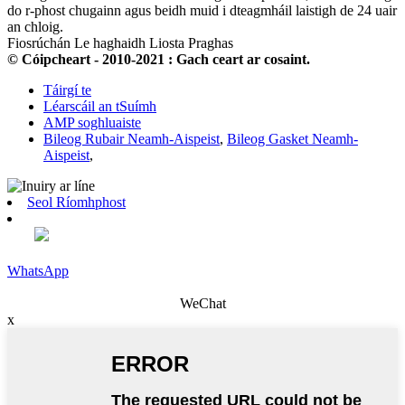
do r-phost chugainn agus beidh muid i dteagmháil laistigh de 24 uair
an chloig.
Fiosrúchán Le haghaidh Liosta Praghas
© Cóipcheart - 2010-2021 : Gach ceart ar cosaint.
Táirgí te
Léarscáil an tSuímh
AMP soghluaiste
Bileog Rubair Neamh-Aispeist
,
Bileog Gasket Neamh-
Aispeist
,
Seol Ríomhphost
WhatsApp
WeChat
x