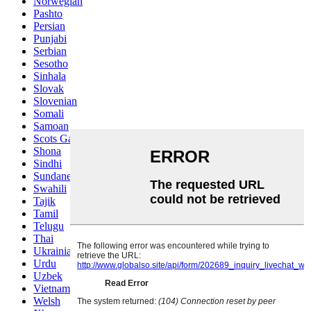
Norwegian
Pashto
Persian
Punjabi
Serbian
Sesotho
Sinhala
Slovak
Slovenian
Somali
Samoan
Scots Gaelic
Shona
Sindhi
Sundanese
Swahili
Tajik
Tamil
Telugu
Thai
Ukrainian
Urdu
Uzbek
Vietnamese
Welsh