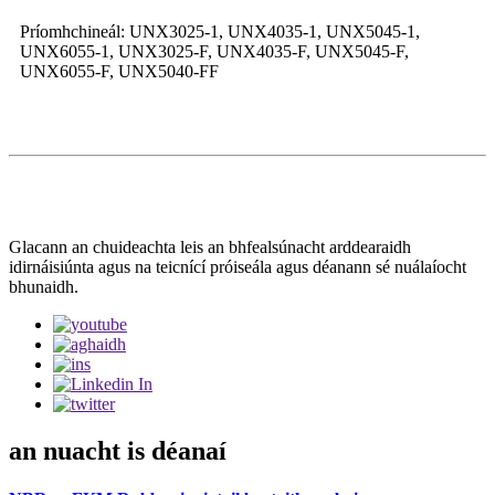
Príomhchineál: UNX3025-1, UNX4035-1, UNX5045-1,
UNX6055-1, UNX3025-F, UNX4035-F, UNX5045-F,
UNX6055-F, UNX5040-FF
Sraith de chláir snáithíní neamh-aispeist
Glacann an chuideachta leis an bhfealsúnacht arddearaidh
idirnáisiúnta agus na teicnící próiseála agus déanann sé nuálaíocht
bhunaidh.
an nuacht is déanaí