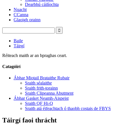
Dearbhú cáilíochta
Nuacht
CCanna
Glaoigh orainn
Baile
Táirgí
Réiteach maith ar an bpraghas ceart.
Catagóirí
Ábhar Miotail Brataithe Rubair
Sraith séalaithe
Sraith frith-torainn
Sraith Clipeanna Abutment
Ábhar Gasket Neamh-Aispeist
Sraith QF Hi-Q
Sraith atá éifeachtach ó thaobh costais de FBYS
Táirgí faoi thrácht