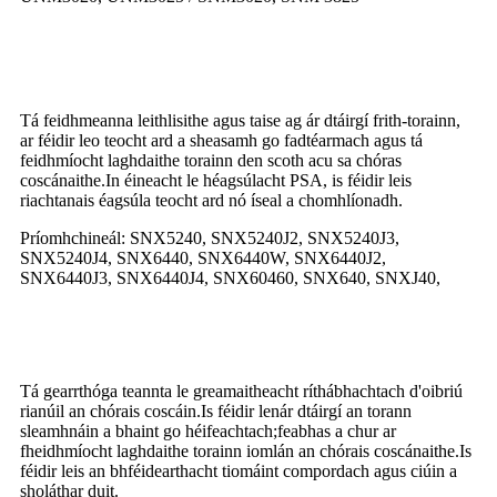
Sraith frith-torainn
Tá feidhmeanna leithlisithe agus taise ag ár dtáirgí frith-torainn,
ar féidir leo teocht ard a sheasamh go fadtéarmach agus tá
feidhmíocht laghdaithe torainn den scoth acu sa chóras
coscánaithe.In éineacht le héagsúlacht PSA, is féidir leis
riachtanais éagsúla teocht ard nó íseal a chomhlíonadh.
Príomhchineál: SNX5240, SNX5240J2, SNX5240J3,
SNX5240J4, SNX6440, SNX6440W, SNX6440J2,
SNX6440J3, SNX6440J4, SNX60460, SNX640, SNXJ40,
Sraith de gearrthóga a saor in aisce
Tá gearrthóga teannta le greamaitheacht ríthábhachtach d'oibriú
rianúil an chórais coscáin.Is féidir lenár dtáirgí an torann
sleamhnáin a bhaint go héifeachtach;feabhas a chur ar
fheidhmíocht laghdaithe torainn iomlán an chórais coscánaithe.Is
féidir leis an bhféidearthacht tiomáint compordach agus ciúin a
sholáthar duit.