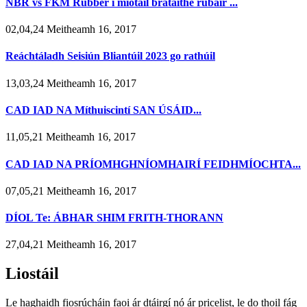
NBR vs FKM Rubber i miotail brataithe rubair ...
02,04,24 Meitheamh 16, 2017
Reáchtáladh Seisiún Bliantúil 2023 go rathúil
13,03,24 Meitheamh 16, 2017
CAD IAD NA Míthuiscintí SAN ÚSÁID...
11,05,21 Meitheamh 16, 2017
CAD IAD NA PRÍOMHGHNÍOMHAIRÍ FEIDHMÍOCHTA...
07,05,21 Meitheamh 16, 2017
DÍOL Te: ÁBHAR SHIM FRITH-THORANN
27,04,21 Meitheamh 16, 2017
Liostáil
Le haghaidh fiosrúcháin faoi ár dtáirgí nó ár pricelist, le do thoil fág