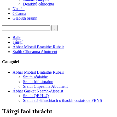
Dearbhú cáilíochta
Nuacht
CCanna
Glaoigh orainn
Baile
Táirgí
Ábhar Miotail Brataithe Rubair
Sraith Clipeanna Abutment
Catagóirí
Ábhar Miotail Brataithe Rubair
Sraith séalaithe
Sraith frith-torainn
Sraith Clipeanna Abutment
Ábhar Gasket Neamh-Aispeist
Sraith QF Hi-Q
Sraith atá éifeachtach ó thaobh costais de FBYS
Táirgí faoi thrácht