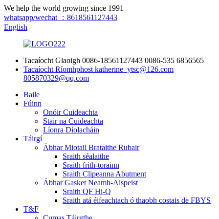
We help the world growing since 1991
whatsapp/wechat ：8618561127443
English
Tacaíocht Glaoigh
0086-18561127443
0086-535 6856565
Tacaíocht Ríomhphost
katherine_ytsc@126.com
805870329@qq.com
Baile
Fúinn
Onóir Cuideachta
Stair na Cuideachta
Líonra Díolacháin
Táirgí
Ábhar Miotail Brataithe Rubair
Sraith séalaithe
Sraith frith-torainn
Sraith Clipeanna Abutment
Ábhar Gasket Neamh-Aispeist
Sraith QF Hi-Q
Sraith atá éifeachtach ó thaobh costais de FBYS
T&F
Cumas Táirgthe