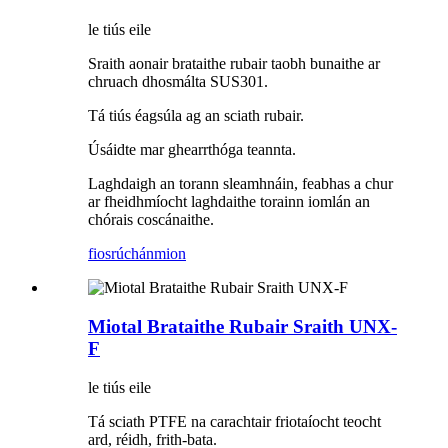
le tiús eile
Sraith aonair brataithe rubair taobh bunaithe ar
chruach dhosmálta SUS301.
Tá tiús éagsúla ag an sciath rubair.
Úsáidte mar ghearrthóga teannta.
Laghdaigh an torann sleamhnáin, feabhas a chur
ar fheidhmíocht laghdaithe torainn iomlán an
chórais coscánaithe.
fiosrúchán
mion
Miotal Brataithe Rubair Sraith UNX-
F
le tiús eile
Tá sciath PTFE na carachtair friotaíocht teocht
ard, réidh, frith-bata.