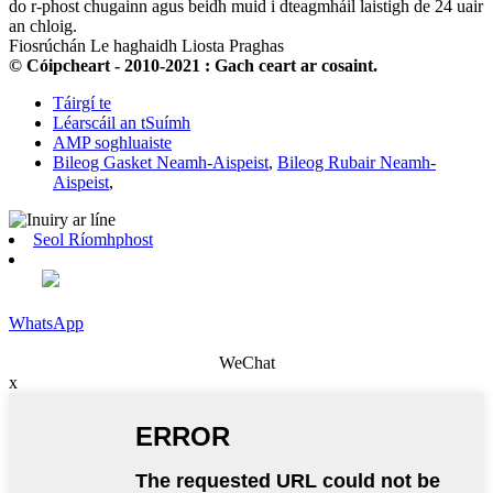
do r-phost chugainn agus beidh muid i dteagmháil laistigh de 24 uair
an chloig.
Fiosrúchán Le haghaidh Liosta Praghas
© Cóipcheart - 2010-2021 : Gach ceart ar cosaint.
Táirgí te
Léarscáil an tSuímh
AMP soghluaiste
Bileog Gasket Neamh-Aispeist
,
Bileog Rubair Neamh-
Aispeist
,
Seol Ríomhphost
WhatsApp
WeChat
x