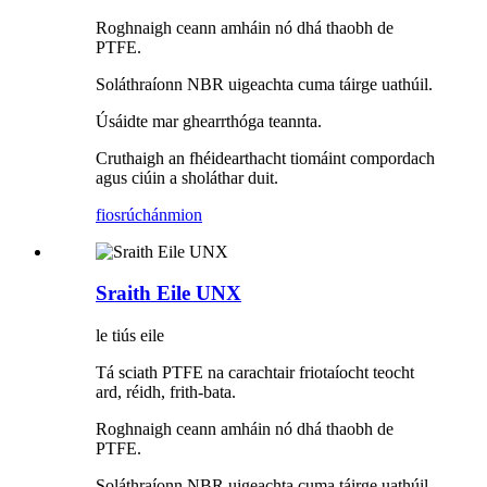
Roghnaigh ceann amháin nó dhá thaobh de
PTFE.
Soláthraíonn NBR uigeachta cuma táirge uathúil.
Úsáidte mar ghearrthóga teannta.
Cruthaigh an fhéidearthacht tiomáint compordach
agus ciúin a sholáthar duit.
fiosrúchán
mion
Sraith Eile UNX
le tiús eile
Tá sciath PTFE na carachtair friotaíocht teocht
ard, réidh, frith-bata.
Roghnaigh ceann amháin nó dhá thaobh de
PTFE.
Soláthraíonn NBR uigeachta cuma táirge uathúil.