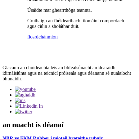
Úsáidte mar ghearrthóga teannta.
Cruthaigh an fhéidearthacht tiomáint compordach
agus ciúin a sholáthar duit.
fiosrúchán
mion
Glacann an chuideachta leis an bhfealsúnacht arddearaidh
idirnáisiúnta agus na teicnící próiseála agus déanann sé nuálaíocht
bhunaidh.
an nuacht is déanaí
NBR vs FKM Rubber i miotail brataithe rubair ...