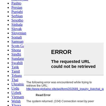
Pashto
Persian
Punjabi
Serbian
Sesotho
Sinhala
Slovak
Slovenian
Somali
Samoan
Scots Gaelic
Shona
Sindhi
Sundanese
Swahili
Tajik
Tamil
Telugu
Thai
Ukrainian
Urdu
Uzbek
Vietnamese
Welsh
Xhosa