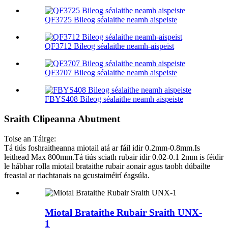
QF3725 Bileog séalaithe neamh aispeiste
QF3712 Bileog séalaithe neamh-aispeist
QF3707 Bileog séalaithe neamh aispeiste
FBYS408 Bileog séalaithe neamh aispeiste
Sraith Clipeanna Abutment
Toise an Táirge:
Tá tiús foshraitheanna miotail atá ar fáil idir 0.2mm-0.8mm.Is
leithead Max 800mm.Tá tiús sciath rubair idir 0.02-0.1 2mm is féidir
le hábhar rolla miotail brataithe rubair aonair agus taobh dúbailte
freastal ar riachtanais na gcustaiméirí éagsúla.
Miotal Brataithe Rubair Sraith UNX-
1