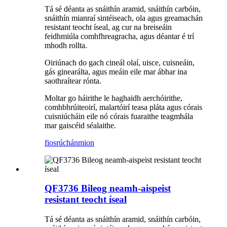
Tá sé déanta as snáithín aramid, snáithín carbóin,
snáithín mianraí sintéiseach, ola agus greamachán
resistant teocht íseal, ag cur na breiseáin
feidhmiúla comhfhreagracha, agus déantar é trí
mhodh rollta.
Oiriúnach do gach cineál olaí, uisce, cuisneáin,
gás ginearálta, agus meáin eile mar ábhar ina
saothraítear rónta.
Moltar go háirithe le haghaidh aerchóirithe,
comhbhrúiteoirí, malartóirí teasa pláta agus córais
cuisniúcháin eile nó córais fuaraithe teagmhála
mar gaiscéid séalaithe.
fiosrúchán
mion
QF3736 Bileog neamh-aispeist
resistant teocht íseal
Tá sé déanta as snáithín aramid, snáithín carbóin,