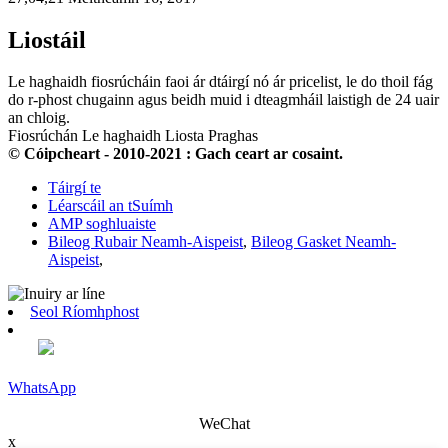
Liostáil
Le haghaidh fiosrúcháin faoi ár dtáirgí nó ár pricelist, le do thoil fág
do r-phost chugainn agus beidh muid i dteagmháil laistigh de 24 uair
an chloig.
Fiosrúchán Le haghaidh Liosta Praghas
© Cóipcheart - 2010-2021 : Gach ceart ar cosaint.
Táirgí te
Léarscáil an tSuímh
AMP soghluaiste
Bileog Rubair Neamh-Aispeist
,
Bileog Gasket Neamh-
Aispeist
,
Seol Ríomhphost
WhatsApp
WeChat
x