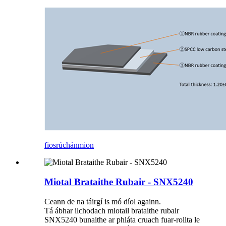
fiosrúchán
mion
Miotal Brataithe Rubair - SNX5240
Ceann de na táirgí is mó díol againn.
Tá ábhar ilchodach miotail brataithe rubair
SNX5240 bunaithe ar phláta cruach fuar-rollta le