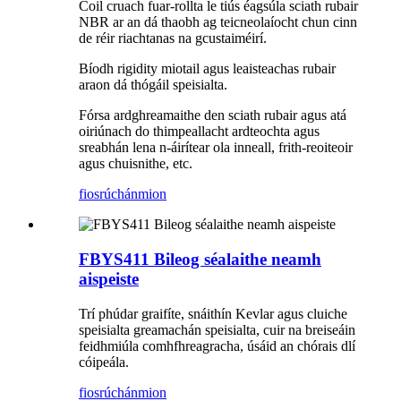
Coil cruach fuar-rollta le tiús éagsúla sciath rubair
NBR ar an dá thaobh ag teicneolaíocht chun cinn
de réir riachtanas na gcustaiméirí.
Bíodh rigidity miotail agus leaisteachas rubair
araon dá thógáil speisialta.
Fórsa ardghreamaithe den sciath rubair agus atá
oiriúnach do thimpeallacht ardteochta agus
sreabhán lena n-áirítear ola inneall, frith-reoiteoir
agus chuisnithe, etc.
fiosrúchán
mion
FBYS411 Bileog séalaithe neamh
aispeiste
Trí phúdar graifíte, snáithín Kevlar agus cluiche
speisialta greamachán speisialta, cuir na breiseáin
feidhmiúla comhfhreagracha, úsáid an chórais dlí
cóipeála.
fiosrúchán
mion