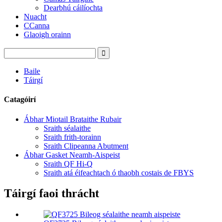
Dearbhú cáilíochta
Nuacht
CCanna
Glaoigh orainn
Baile
Táirgí
Catagóirí
Ábhar Miotail Brataithe Rubair
Sraith séalaithe
Sraith frith-torainn
Sraith Clipeanna Abutment
Ábhar Gasket Neamh-Aispeist
Sraith QF Hi-Q
Sraith atá éifeachtach ó thaobh costais de FBYS
Táirgí faoi thrácht