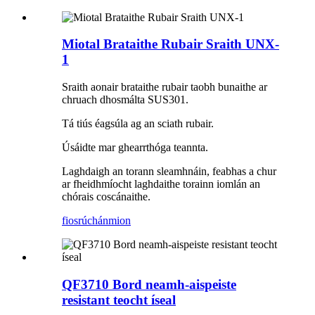
Miotal Brataithe Rubair Sraith UNX-
1
Sraith aonair brataithe rubair taobh bunaithe ar
chruach dhosmálta SUS301.
Tá tiús éagsúla ag an sciath rubair.
Úsáidte mar ghearrthóga teannta.
Laghdaigh an torann sleamhnáin, feabhas a chur
ar fheidhmíocht laghdaithe torainn iomlán an
chórais coscánaithe.
fiosrúchán
mion
QF3710 Bord neamh-aispeiste
resistant teocht íseal