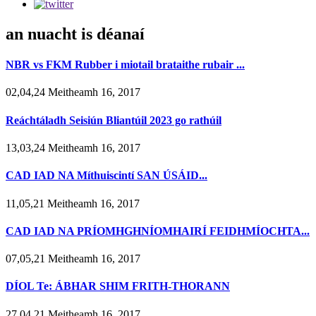
an nuacht is déanaí
NBR vs FKM Rubber i miotail brataithe rubair ...
02,04,24 Meitheamh 16, 2017
Reáchtáladh Seisiún Bliantúil 2023 go rathúil
13,03,24 Meitheamh 16, 2017
CAD IAD NA Míthuiscintí SAN ÚSÁID...
11,05,21 Meitheamh 16, 2017
CAD IAD NA PRÍOMHGHNÍOMHAIRÍ FEIDHMÍOCHTA...
07,05,21 Meitheamh 16, 2017
DÍOL Te: ÁBHAR SHIM FRITH-THORANN
27,04,21 Meitheamh 16, 2017