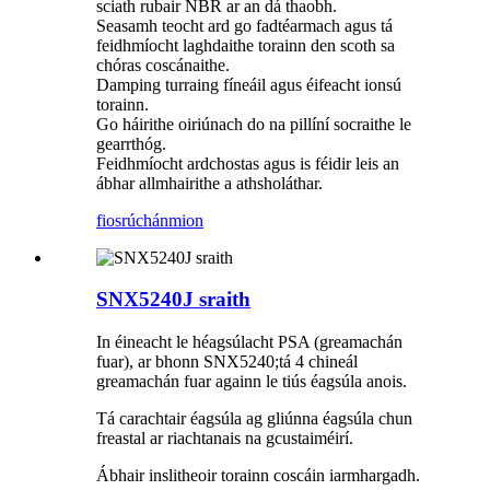
sciath rubair NBR ar an dá thaobh.
Seasamh teocht ard go fadtéarmach agus tá
feidhmíocht laghdaithe torainn den scoth sa
chóras coscánaithe.
Damping turraing fíneáil agus éifeacht ionsú
torainn.
Go háirithe oiriúnach do na pillíní socraithe le
gearrthóg.
Feidhmíocht ardchostas agus is féidir leis an
ábhar allmhairithe a athsholáthar.
fiosrúchán
mion
SNX5240J sraith
In éineacht le héagsúlacht PSA (greamachán
fuar), ar bhonn SNX5240;tá 4 chineál
greamachán fuar againn le tiús éagsúla anois.
Tá carachtair éagsúla ag gliúnna éagsúla chun
freastal ar riachtanais na gcustaiméirí.
Ábhair inslitheoir torainn coscáin iarmhargadh.