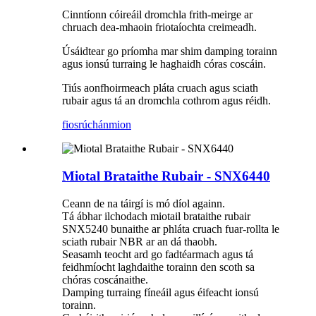
Cinntíonn cóireáil dromchla frith-meirge ar
chruach dea-mhaoin friotaíochta creimeadh.
Úsáidtear go príomha mar shim damping torainn
agus ionsú turraing le haghaidh córas coscáin.
Tiús aonfhoirmeach pláta cruach agus sciath
rubair agus tá an dromchla cothrom agus réidh.
fiosrúchán
mion
Miotal Brataithe Rubair - SNX6440
Ceann de na táirgí is mó díol againn.
Tá ábhar ilchodach miotail brataithe rubair
SNX5240 bunaithe ar phláta cruach fuar-rollta le
sciath rubair NBR ar an dá thaobh.
Seasamh teocht ard go fadtéarmach agus tá
feidhmíocht laghdaithe torainn den scoth sa
chóras coscánaithe.
Damping turraing fíneáil agus éifeacht ionsú
torainn.