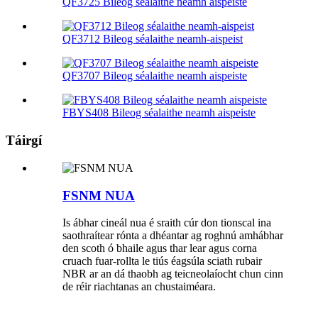
QF3725 Bileog séalaithe neamh aispeiste
QF3712 Bileog séalaithe neamh-aispeist
QF3707 Bileog séalaithe neamh aispeiste
FBYS408 Bileog séalaithe neamh aispeiste
Táirgí
FSNM NUA
Is ábhar cineál nua é sraith cúr don tionscal ina
saothraítear rónta a dhéantar ag roghnú amhábhar
den scoth ó bhaile agus thar lear agus corna
cruach fuar-rollta le tiús éagsúla sciath rubair
NBR ar an dá thaobh ag teicneolaíocht chun cinn
de réir riachtanas an chustaiméara.