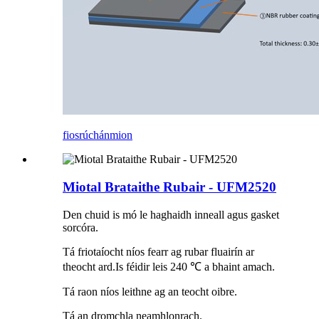
fiosrúchán
mion
Miotal Brataithe Rubair - UFM2520
Den chuid is mó le haghaidh inneall agus gasket
sorcóra.
Tá friotaíocht níos fearr ag rubar fluairín ar
theocht ard.Is féidir leis 240 ℃ a bhaint amach.
Tá raon níos leithne ag an teocht oibre.
Tá an dromchla neamhlonrach.