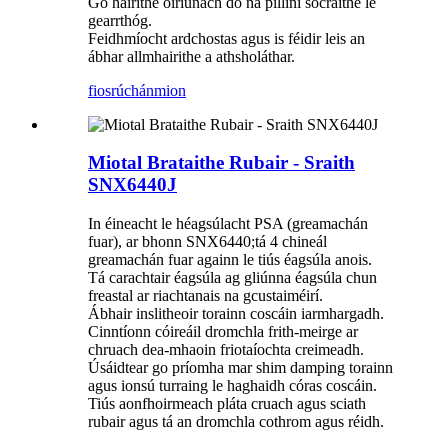
Go háirithe oiriúnach do na pillíní socraithe le
gearrthóg.
Feidhmíocht ardchostas agus is féidir leis an
ábhar allmhairithe a athsholáthar.
fiosrúchán
mion
Miotal Brataithe Rubair - Sraith
SNX6440J
In éineacht le héagsúlacht PSA (greamachán
fuar), ar bhonn SNX6440;tá 4 chineál
greamachán fuar againn le tiús éagsúla anois.
Tá carachtair éagsúla ag gliúnna éagsúla chun
freastal ar riachtanais na gcustaiméirí.
Ábhair inslitheoir torainn coscáin iarmhargadh.
Cinntíonn cóireáil dromchla frith-meirge ar
chruach dea-mhaoin friotaíochta creimeadh.
Úsáidtear go príomha mar shim damping torainn
agus ionsú turraing le haghaidh córas coscáin.
Tiús aonfhoirmeach pláta cruach agus sciath
rubair agus tá an dromchla cothrom agus réidh.