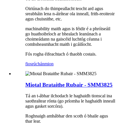
Oiriúnach do thimpeallacht teocht ard agus
sreabháin lena n-áirítear ola inneall, frith-reoiteoir
agus chuisnithe, etc.
machinability maith agus is féidir é a phróiseáil
go huathoibríoch ar bhealach leanúnach a
choimeádann na gaiscéid luchtóg céanna i
comhsheasmhacht maith i gcáilíocht.
Fós rogha éifeachtach ó thaobh costais.
fiosrúchán
mion
Miotal Brataithe Rubair - SMM3825
Tá an t-ábhar ilchodach le haghaidh tionscal ina
saothraítear rónta (go príomha le haghaidh inneall
agus gasket sorcóra).
Roghnaigh amhábhar den scoth ó bhaile agus
thar lear.