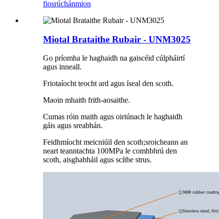
fiosrúchán
mion
Miotal Brataithe Rubair - UNM3025
Go príomha le haghaidh na gaiscéid cúlpháirtí
agus inneall.
Friotaíocht teocht ard agus íseal den scoth.
Maoin mhaith frith-aosaithe.
Cumas róin maith agus oiriúnach le haghaidh
gáis agus sreabhán.
Feidhmíocht meicniúil den scoth;sroicheann an
neart teanntachta 100MPa le comhbhrú den
scoth, aisghabháil agus scíthe strus.