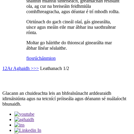
snáithín mianraí sintéiseach, greamachán resistant
ola, ag cur na breiseáin feidhmiúla
comhfhreagracha, agus déantar é trí mhodh rollta.
Oiriúnach do gach cineál olaí, gás ginearálta,
uisce agus meáin eile mar ábhar ina saothraítear
rónta.
Moltar go háirithe do thionscal ginearálta mar
ábhar línéar séalaithe.
fiosrúchán
mion
1
2
Ar Aghaidh >
>>
Leathanach 1/2
Glacann an chuideachta leis an bhfealsúnacht arddearaidh
idirnáisiúnta agus na teicnící próiseála agus déanann sé nuálaíocht
bhunaidh.