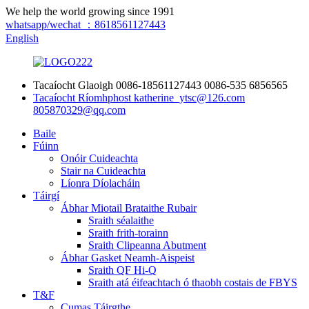
We help the world growing since 1991
whatsapp/wechat ：8618561127443
English
Tacaíocht Glaoigh
0086-18561127443
0086-535 6856565
Tacaíocht Ríomhphost
katherine_ytsc@126.com
805870329@qq.com
Baile
Fúinn
Onóir Cuideachta
Stair na Cuideachta
Líonra Díolacháin
Táirgí
Ábhar Miotail Brataithe Rubair
Sraith séalaithe
Sraith frith-torainn
Sraith Clipeanna Abutment
Ábhar Gasket Neamh-Aispeist
Sraith QF Hi-Q
Sraith atá éifeachtach ó thaobh costais de FBYS
T&F
Cumas Táirgthe